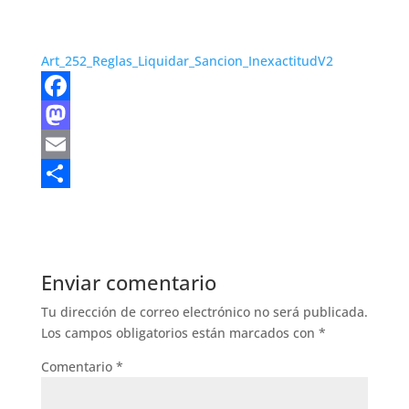
Art_252_Reglas_Liquidar_Sancion_InexactitudV2
F
a
M
c
a
E
e
s
m
S
b
t
a
h
o
o
i
a
Enviar comentario
o
d
l
r
Tu dirección de correo electrónico no será publicada.
k
o
e
Los campos obligatorios están marcados con
*
n
Comentario
*