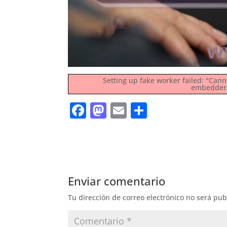
Setting up fake worker failed: "Cann
embedder/a
F
M
E
S
a
a
m
h
c
st
ai
ar
e
o
l
e
b
d
Enviar comentario
o
o
Tu dirección de correo electrónico no será pub
o
n
k