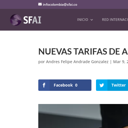
infocolombia@sfai.co
INICIO
RED INTERNAC
NUEVAS TARIFAS DE
por
Andres Felipe Andrade Gonzalez
|
Mar 9, 
Facebook
0
Twitter