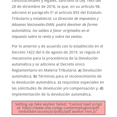
constitucionales y legales, sancionó la Ley 1943 del
28 de diciembre de 2018, la que, en su artículo 98,
adicionó el parágrafo 5º al artículo 855 del Estatuto
Tributario y estableció:
La Dirección de Impuestos y
Aduanas Nacionales-DIAN, podrá devolver de forma
automática, los saldos a favor originados en el
impuesto sobre la renta y sobre las ventas.
Por lo anterior y de acuerdo con lo establecido en el
Decreto 1422 del 6 de agosto de 2019, se regula el
mecanismo para la procedencia de la Devolución
automática y se adiciona al Decreto único
Reglamentario en Materia Tributaria:
a)
Devolución
automática,
b)
Términos para el reconocimiento de
la devolución automática,
c)
requisitos especiales en
las solicitudes de devolución y/o compensación y,
d)
Implementación de la devolución automática.
Setting up fake worker failed: "Cannot load script
at: https://www.sfai.co/wp-content/plugins/pdf-
embedder/assets/js/pdfjs/pdf.worker.min.js".