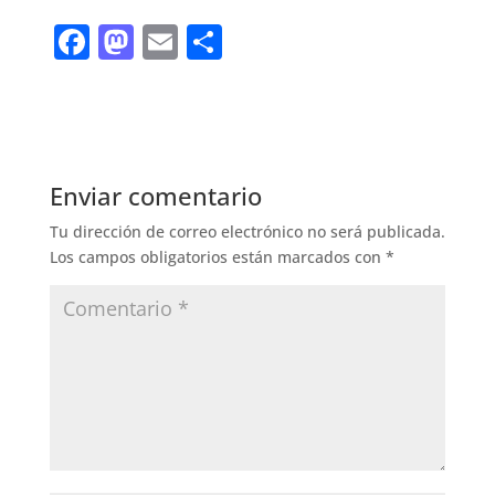
F
M
E
S
a
a
m
h
c
st
ai
ar
e
o
l
e
b
d
Enviar comentario
o
o
Tu dirección de correo electrónico no será publicada.
o
n
Los campos obligatorios están marcados con
*
k