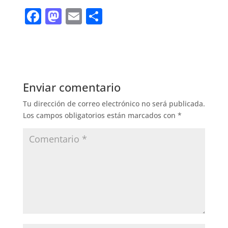
F
M
E
S
a
a
m
h
c
st
ai
ar
e
o
l
e
b
d
Enviar comentario
o
o
Tu dirección de correo electrónico no será publicada.
o
n
Los campos obligatorios están marcados con
*
k