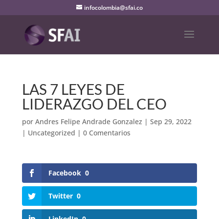
infocolombia@sfai.co
LAS 7 LEYES DE
LIDERAZGO DEL CEO
por
Andres Felipe Andrade Gonzalez
|
Sep 29, 2022
|
Uncategorized
|
0 Comentarios
Facebook
0
Twitter
0
LinkedIn
0