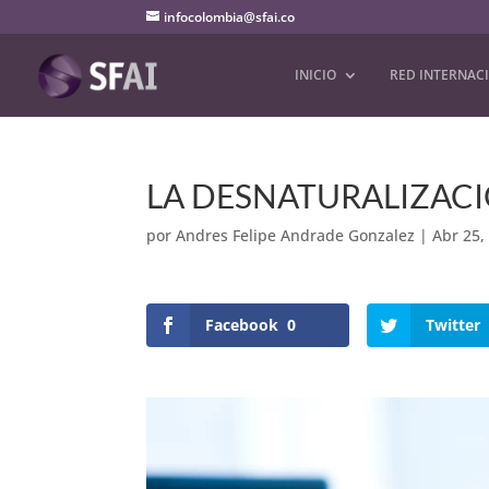
infocolombia@sfai.co
INICIO
RED INTERNAC
LA DESNATURALIZAC
por
Andres Felipe Andrade Gonzalez
|
Abr 25,
Facebook
0
Twitter