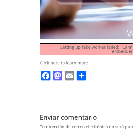
Setting up fake worker failed: "Cann
embedder/a
Click here to learn more
F
M
E
S
a
a
m
h
c
st
ai
ar
e
o
l
e
b
d
Enviar comentario
o
o
Tu dirección de correo electrónico no será pub
o
n