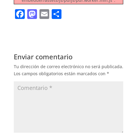
embedder/assets/js/pdfjs/pdf.worker.min.js".
F
M
E
S
a
a
m
h
c
st
ai
ar
e
o
l
e
b
d
Enviar comentario
o
o
Tu dirección de correo electrónico no será publicada.
o
n
Los campos obligatorios están marcados con
*
k