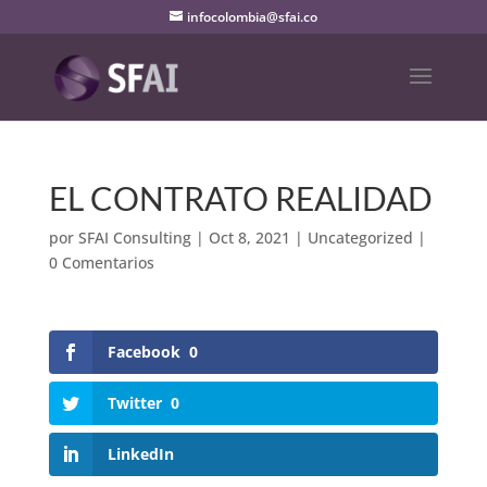
infocolombia@sfai.co
EL CONTRATO REALIDAD
por
SFAI Consulting
|
Oct 8, 2021
|
Uncategorized
|
0 Comentarios
Facebook
0
Twitter
0
LinkedIn