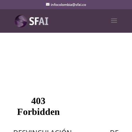
infocolombia@sfai.co