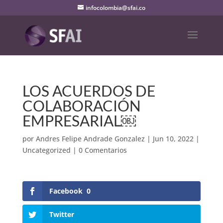
infocolombia@sfai.co
LOS ACUERDOS DE
COLABORACIÓN
EMPRESARIAL￼
por
Andres Felipe Andrade Gonzalez
|
Jun 10, 2022
|
Uncategorized
|
0 Comentarios
Facebook
0
Twitter