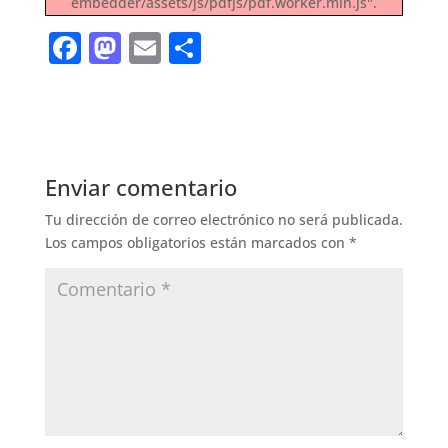
embedder/assets/js/pdfjs/pdf.worker.min.js".
F
M
E
S
a
a
m
h
c
st
ai
ar
e
o
l
e
b
d
Enviar comentario
o
o
Tu dirección de correo electrónico no será publicada.
o
n
Los campos obligatorios están marcados con
*
k